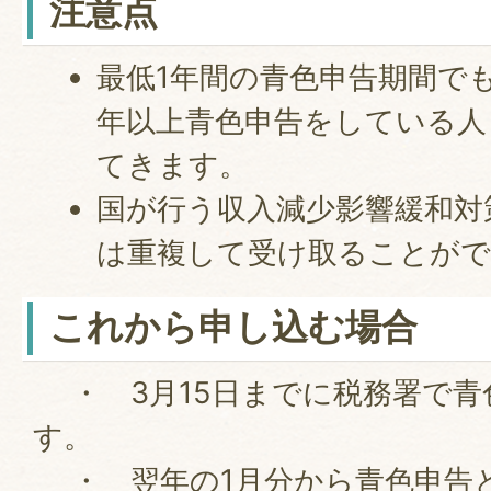
注意点
最低1年間の青色申告期間で
年以上青色申告をしている人
てきます。
国が行う収入減少影響緩和対
は重複して受け取ることが
これから申し込む場合
・ 3月15日までに税務署で青
す。
・ 翌年の1月分から青色申告