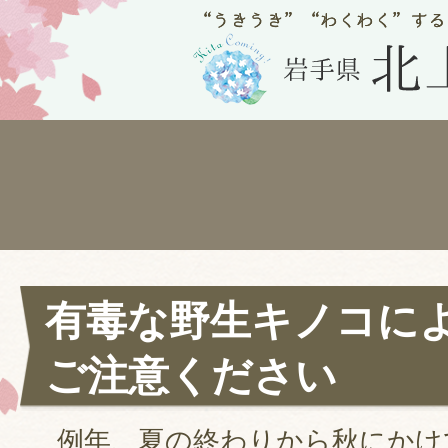
有毒な野生キノコに
ご注意ください
例年、夏の終わりから秋にかけ