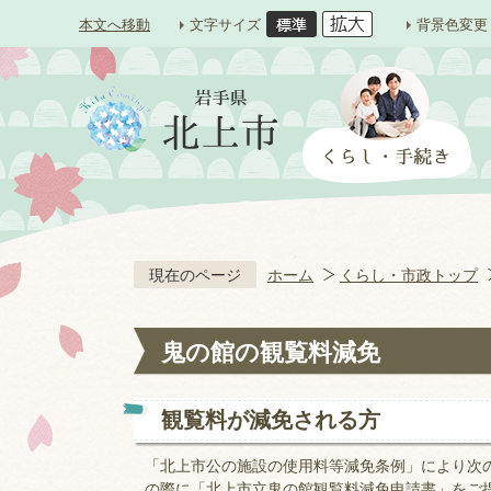
本文へ移動
文字サイズ
背景色変更
現在のページ
ホーム
くらし・市政トップ
鬼の館の観覧料減免
観覧料が減免される方
「北上市公の施設の使用料等減免条例」により次
の際に「北上市立鬼の館観覧料減免申請書」をご