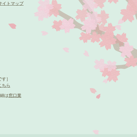
サイトマップ
です］
こちら
細は
窓口業