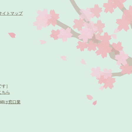
サイトマップ
です］
こちら
細は
窓口業