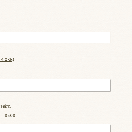
.0KB)
31番地
－8508