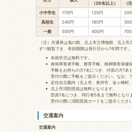
（20名以上）
（
小中学生
170円
120円
20
高校生
240円
180円
30
一般
500円
400円
70
（注）共通券は鬼の館、北上市立博物館、北上市
ずつ観覧でき、有効期限は発行日から1年間です。
未就学児は無料です。
身体障害者手帳、療育手帳、精神障害保健
手帳をお持ちの方1名につき、付添の方1名
受付の際に手帳をご提示ください。なお、ア
定住自立圏内（北上市、奥州市、金ヶ崎町
北上市消防団員は無料となります。
団員1名につき、同行者5名まで無料となり
受付の際に消防団員カードをご提示くださ
交通案内
交通案内