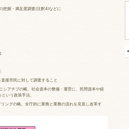
把握・満足度調査(注釈4)などに
は
任
度を直接市民に対して調査すること
・イニシアチブの略。社会資本の整備・運営に、民間資本や経
うという政策手法。
ジニアリングの略。全庁的に業務と業務の流れを見直し改革す