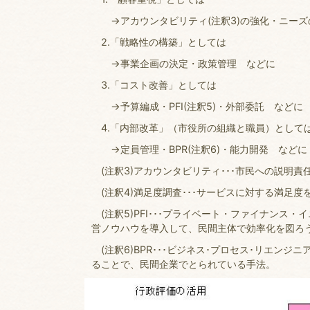
→アカウンタビリティ(注釈3)の強化・ニーズの
2.「戦略性の構築」としては
→事業企画の決定・政策管理 などに
3.「コスト改善」としては
→予算編成・PFI(注釈5)・外部委託 などに
4.「内部改革」（市役所の組織と職員）として
→定員管理・BPR(注釈6)・能力開発 などに
(注釈3)アカウンタビリティ･･･市民への説明責
(注釈4)満足度調査･･･サービスに対する満足
(注釈5)PFI･･･プライベート・ファイナンス
営ノウハウを導入して、民間主体で効率化を図ろ
(注釈6)BPR･･･ビジネス･プロセス･リエン
ることで、民間企業でとられている手法。