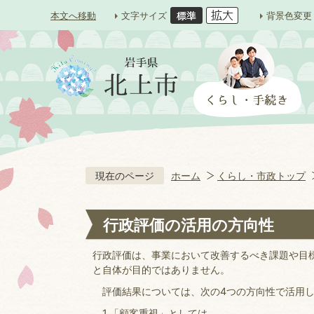
本文へ移動
文字サイズ
背景色変更
現在のページ
ホーム
くらし・市政トップ
行政評価の活用の方向性
行政評価は、事業において改善するべき課題や目
と自体が目的ではありません。
評価結果については、次の4つの方向性で活用し
1.「顧客重視」としては