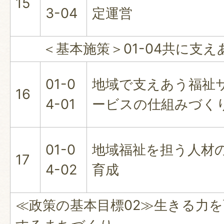
15
3-04
定運営
＜基本施策＞01-04共に支え
01-0
地域で支えあう福祉
16
4-01
ービスの仕組みづく
01-0
地域福祉を担う人材
17
4-02
育成
≪政策の基本目標02≫生きる力