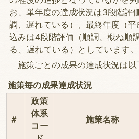
お、単年度の達成状況は3段階評
調、遅れている）、最終年度（平
込みは4段階評価（順調、概ね順
る、遅れている）としています。
施策ごとの成果の達成状況は以
施策毎の成果達成状況
政策
体系
＃
施策名称
コー
ド