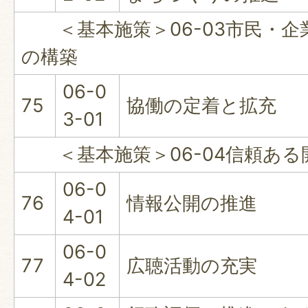
＜基本施策＞06-03市民・企
の構築
06-0
75
協働の定着と拡充
3-01
＜基本施策＞06-04信頼ある
06-0
76
情報公開の推進
4-01
06-0
77
広聴活動の充実
4-02