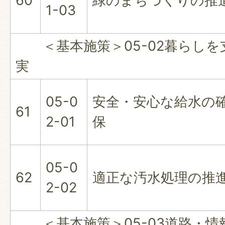
60
緑のまちづくりの推
1-03
＜基本施策＞05-02暮らしを
実
05-0
安全・安心な給水の
61
2-01
保
05-0
62
適正な汚水処理の推
2-02
＜基本施策＞05-03道路・情