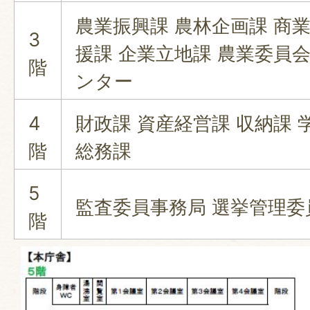
農業振興課 農林企画課 商
3
援課 企業立地課 農業委員
階
ンター
4
財政課 資産経営課 収納課 
階
総務課
5
監査委員事務局 選挙管理委
階