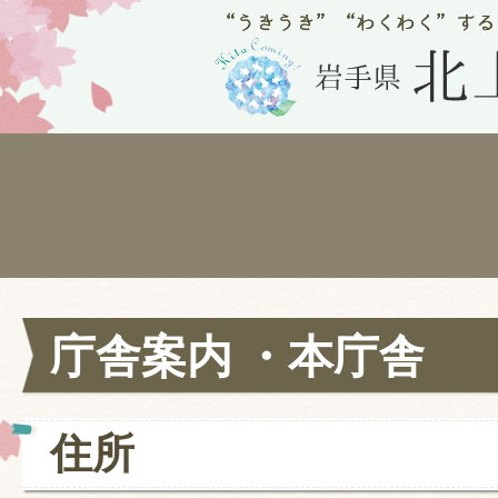
庁舎案内 ・本庁舎
住所