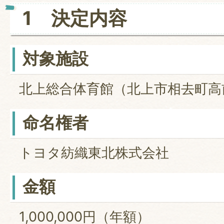
1 決定内容
対象施設
北上総合体育館（北上市相去町高前
命名権者
トヨタ紡織東北株式会社
金額
1,000,000円（年額）