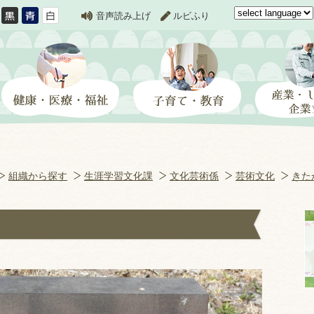
音声読み上げ
ルビふり
組織から探す
生涯学習文化課
文化芸術係
芸術文化
きた