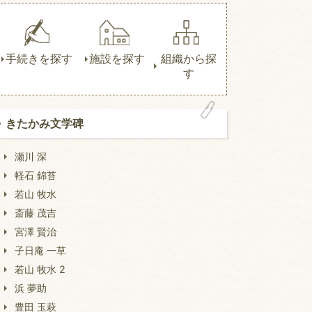
手続きを探す
施設を探す
組織から探
す
きたかみ文学碑
瀬川 深
軽石 錦苔
若山 牧水
斎藤 茂吉
宮澤 賢治
子日庵 一草
若山 牧水 2
浜 夢助
豊田 玉萩