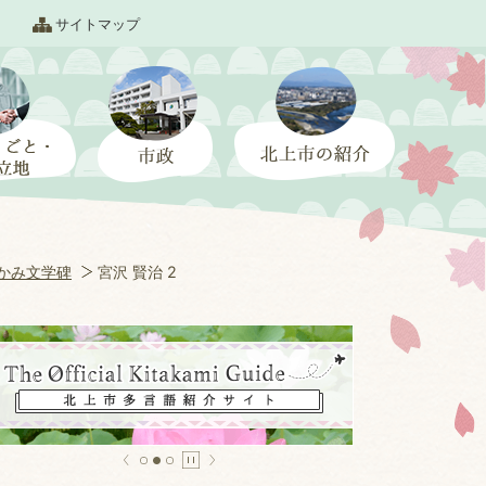
サイトマップ
かみ文学碑
宮沢 賢治 2