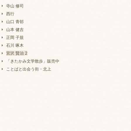
寺山 修司
西行
山口 青邨
山本 健吉
正岡 子規
石川 啄木
宮沢 賢治 2
「きたかみ文学散歩」販売中
ことばと出会う街・北上