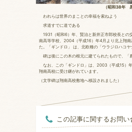
（昭和38年 
われらは世界のまことの幸福を索ねよう
求道すでに道である
1931（昭和6）年、賢治と新井正市郎校長との
南高等学校、2004（平成16）年4月より北上
た。「ギンドロ」 は、北欧種の「ウラジロハコ
碑は後にこの木の根元に建てられたもので、「農
なお、この「ギンドロ」は、2003（平成15）
翔南高校に受け継がれています。
（文学碑は翔南高校敷地へ移設されました）
この記事に関するお問い