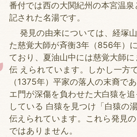
番付では西の大関紀州の本宮温泉
記された名湯です。
発見の由来については、経塚山
た慈覚大師が斉衡3年（856年）
ており、夏油山中には慈覚大師に
伝 えられています。しかし一方
（1375年）平家の落人の末裔で
エ門が深傷を負わせた大白猿を追
している 白猿を見つけ「白猿の
伝えられています。これら発見の
ではありません。