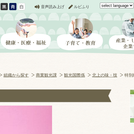
音声読み上げ
ルビふり
組織から探す
商業観光課
観光国際係
北上の味・技
特別