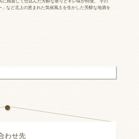
%に精製して仕込んだ芳醇な香りとキレ味が特徴。 その
ー」など北上の恵まれた気候風土を生かした芳醇な地酒を
合わせ先