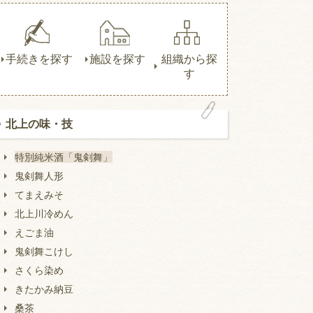
手続きを探す
施設を探す
組織から探
す
北上の味・技
特別純米酒「鬼剣舞」
鬼剣舞人形
てまえみそ
北上川冷めん
えごま油
鬼剣舞こけし
さくら染め
きたかみ納豆
桑茶