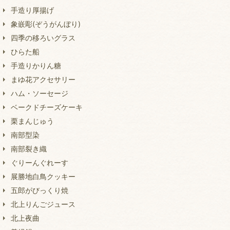
手造り厚揚げ
象嵌彫(ぞうがんぼり)
四季の移ろいグラス
ひらた船
手造りかりん糖
まゆ花アクセサリー
ハム・ソーセージ
ベークドチーズケーキ
栗まんじゅう
南部型染
南部裂き織
ぐりーんぐれーす
展勝地白鳥クッキー
五郎がびっくり焼
北上りんごジュース
北上夜曲