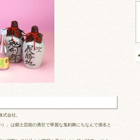
株式会社。
い）」は郷土芸能の勇壮で華麗な鬼剣舞にちなんで酒名と