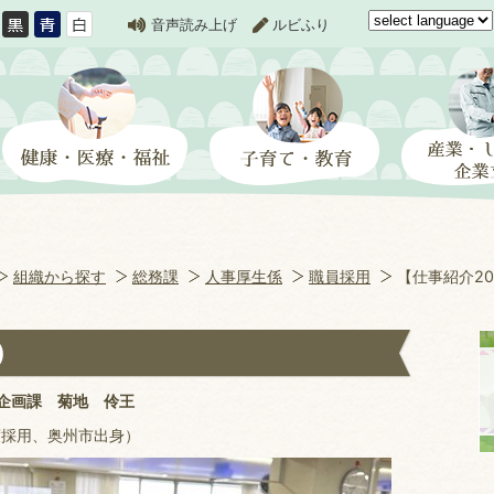
音声読み上げ
ルビふり
組織から探す
総務課
人事厚生係
職員採用
【仕事紹介20
)
企画課 菊地 伶王
度採用、奥州市出身）