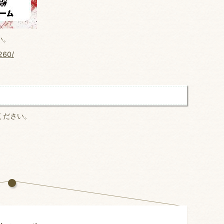
い。
260/
ください。