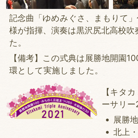
記念曲「ゆめみぐさ、まもりて」
様が指揮、演奏は黒沢尻北高校吹
た。
【備考】この式典は展勝地開園10
環として実施しました。
【キタカ
ーサリー2
展勝地
北上