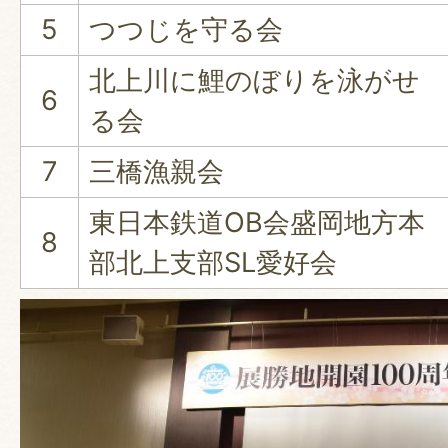
5
つつじを守る会
北上川に鯉のぼりを泳がせ
6
る会
7
三橋漁親会
東日本鉄道OB会盛岡地方本
8
部北上支部SL愛好会