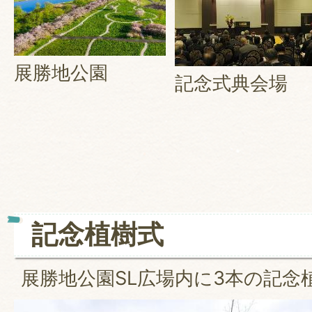
展勝地公園
記念式典会場
記念植樹式
展勝地公園SL広場内に3本の記念