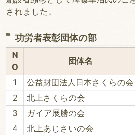
されました。
功労者表彰団体の部
N
団体名
O
1
公益財団法人日本さくらの会
2
北上さくらの会
3
ガイア展勝の会
4
北上あじさいの会