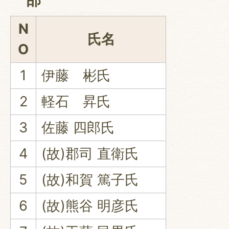
N
氏名
O
1
伊藤 彬氏
2
軽石 昇氏
3
佐藤 四郎氏
4
(故)郡司 直衛氏
5
(故)和賀 篤子氏
6
(故)熊谷 明彦氏