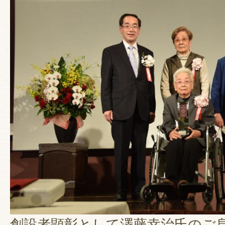
創設者顕彰として澤藤幸治氏のご