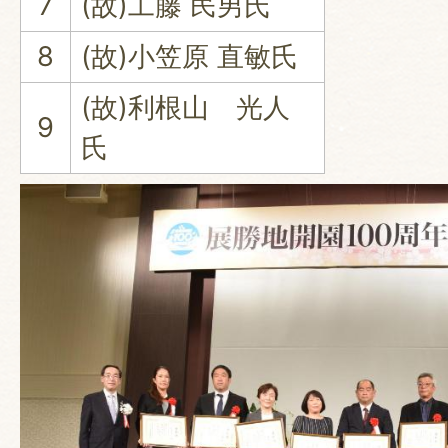
7
(故)工藤 民男氏
8
(故)小笠原 直敏氏
(故)利根山 光人
9
氏