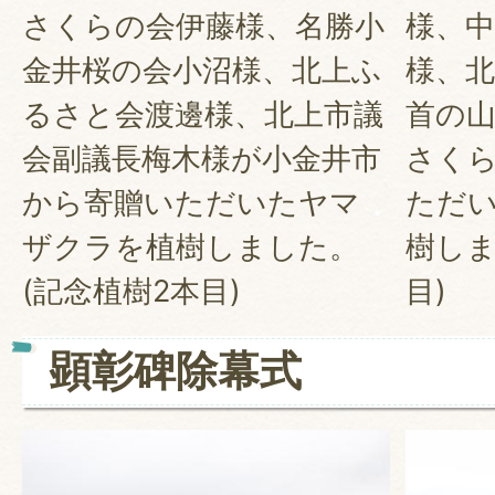
さくらの会伊藤様、名勝小
様、
金井桜の会小沼様、北上ふ
様、
るさと会渡邊様、北上市議
首の
会副議長梅木様が小金井市
さく
から寄贈いただいたヤマ
ただ
ザクラを植樹しました。
樹しま
(記念植樹2本目)
目)
顕彰碑除幕式