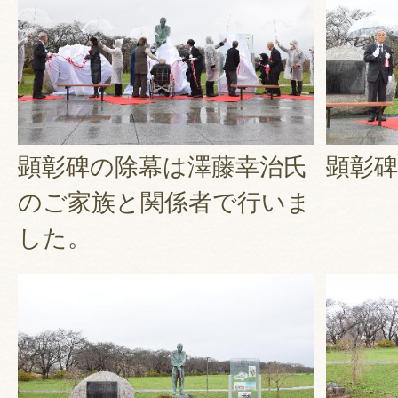
顕彰碑の除幕は澤藤幸治氏
顕彰碑
のご家族と関係者で行いま
した。