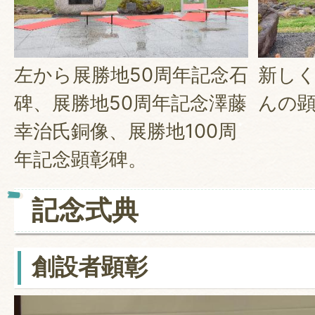
左から展勝地50周年記念石
新し
碑、展勝地50周年記念澤藤
んの
幸治氏銅像、展勝地100周
年記念顕彰碑。
記念式典
創設者顕彰