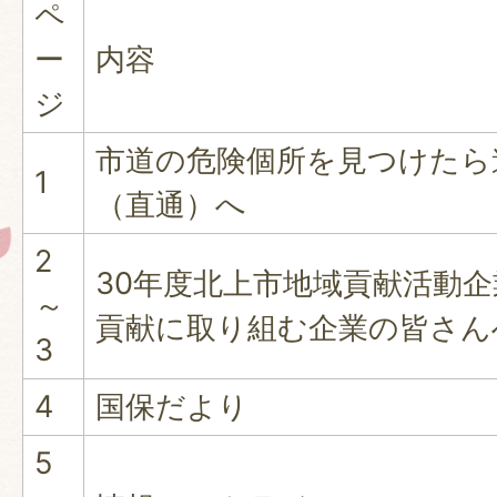
ペ
ー
内容
ジ
市道の危険個所を見つけたら道路
1
（直通）へ
2
30年度北上市地域貢献活動企
～
貢献に取り組む企業の皆さん
3
4
国保だより
5