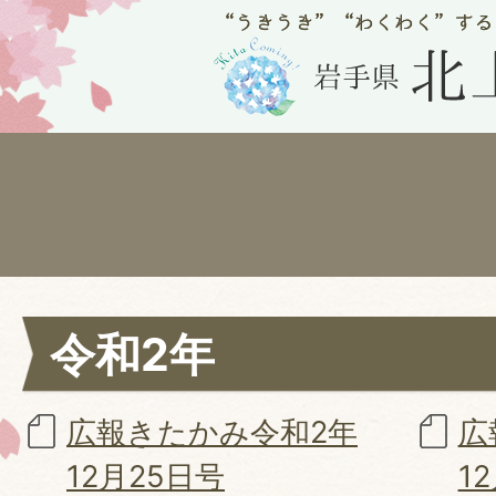
令和2年
広報きたかみ令和2年
広
12月25日号
1