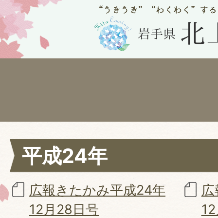
平成24年
広報きたかみ平成24年
広
12月28日号
1