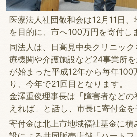
医療法人社団敬和会は12月11日
を目的に、市へ100万円を寄付し
同法人は、日高見中央クリニック
療機関や介護施設など24事業所
が始まった平成12年から毎年10
り、今年で21回目となります。
金澤重俊理事長は「障害者などの
えれば」と話し、市長に寄付金を
寄付金は北上市地域福祉基金に積
設による共同販売店舗「ハートフ