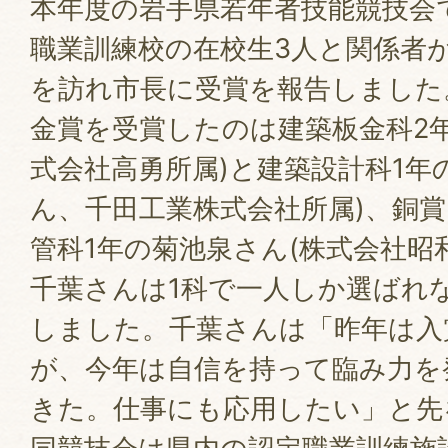
本年度の岩手県若年者技能競技会
職業訓練校の在校生3人と関係者が
を訪れ市長に受賞を報告しました
金賞を受賞したのは建築板金科2
式会社高勇所属)と建築設計科1年
ん、千田工業株式会社所属)、銅
管科1年の菊池泉さん(株式会社昭
千葉さんは1科で一人しか選ばれ
しました。千葉さんは「昨年は入
が、今年は自信を持って臨み力を
きた。仕事にも応用したい」と先