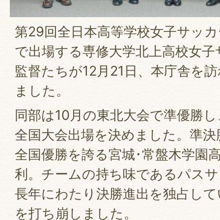
第29回全日本高等学校女子サッ
で出場する専修大学北上高校女子
監督たちが12月21日、本庁舎を
ました。
同部は10月の東北大会で準優勝し
全国大会出場を決めました。準決
全国優勝を誇る宮城･常盤木学園高
利。チームの持ち味であるパスサ
長年にわたり決勝進出を独占して
を打ち崩しました。