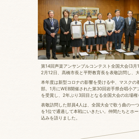
第14回声楽アンサンブルコンテスト全国大会(3月
2月12日、髙橋市長と平野教育長を表敬訪問し、
本年度は新型コロナの影響を受ける中、マスクの
部。1月にWEB開催された第30回岩手県合唱小
を受賞し、2年ぶり3回目となる全国大会の出場権
表敬訪問した部員4人は、全国大会で歌う曲の一つ
を1位で通過して本戦にいきたい。仲間たちとホ
込みを語りました。