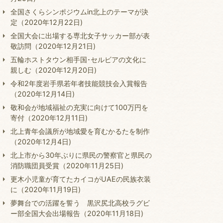
全国さくらシンポジウムin北上のテーマが決
定（2020年12月22日)
全国大会に出場する専北女子サッカー部が表
敬訪問（2020年12月21日)
五輪ホストタウン相手国･セルビアの文化に
親しむ（2020年12月20日)
令和2年度岩手県若年者技能競技会入賞報告
（2020年12月14日)
敬和会が地域福祉の充実に向けて100万円を
寄付（2020年12月11日)
北上青年会議所が地域愛を育むかるたを制作
（2020年12月4日)
北上市から30年ぶりに県民の警察官と県民の
消防職団員受賞（2020年11月25日)
更木小児童が育てたカイコがUAEの民族衣装
に（2020年11月19日)
夢舞台での活躍を誓う 黒沢尻北高校ラグビ
ー部全国大会出場報告（2020年11月18日)