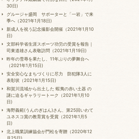
30日)
グルージャ盛岡 サポーターと「一岩」で来
季へ（2021年1月18日)
新成人を祝う記念撮影会開催（2021年1月10
日)
文部科学省生涯スポーツ功労の受賞を報告｜
司東道雄さん表敬訪問（2021年1月19日)
昨年の雪辱を果たし、11年ぶりの夢舞台へ
（2021年1月15日)
安全安心なまちづくりに尽力 防犯隊3人に
表彰状（2021年1月15日)
和賀川流域から出土した 蝦夷の赤い土器 の
謎に迫るギャラリートーク（2021年1月10
日)
海野義範(うんのぎはん)さん、第25回いわて
ユネスコ賞の教育賞を受賞（2021年1月5
日)
北上職業訓練協会が門松を寄贈（2020年12
月25日)