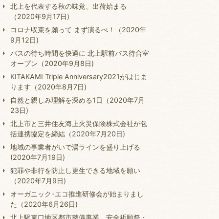
北上を代表する秋の味覚、出荷始まる
（2020年9月17日)
コロナ収束を願って まず演るべ！（2020年
9月12日)
バスの待ち時間を快適に 北上駅前バス待合室
オープン（2020年9月8日)
KITAKAMI Triple Anniversary2021がはじま
ります（2020年8月7日)
自然と親しみ理解を深める1日（2020年7月
23日)
北上市と三井住友海上火災保険株式会社が包
括連携協定を締結（2020年7月20日)
地域の事業者がいで湯ラインを盛り上げる
(2020年7月19日)
犯罪や非行を防止し更生できる地域を願い
（2020年7月9日)
オーガニック･エコ推進研修会が始まりまし
た（2020年6月26日)
北上駅東口地区都市整備事業 安全祈願祭・