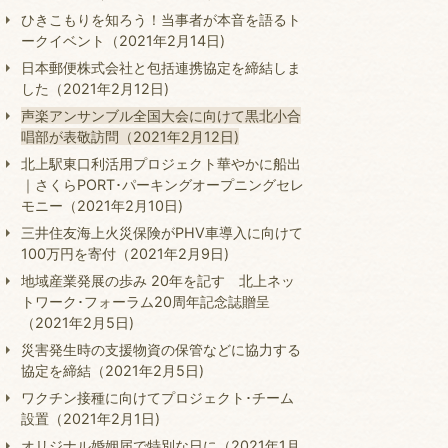
ひきこもりを知ろう！当事者が本音を語るト
ークイベント（2021年2月14日)
日本郵便株式会社と包括連携協定を締結しま
した（2021年2月12日)
声楽アンサンブル全国大会に向けて黒北小合
唱部が表敬訪問（2021年2月12日)
北上駅東口利活用プロジェクト華やかに船出
｜さくらPORT･パーキングオープニングセレ
モニー（2021年2月10日)
三井住友海上火災保険がPHV車導入に向けて
100万円を寄付（2021年2月9日)
地域産業発展の歩み 20年を記す 北上ネッ
トワーク･フォーラム20周年記念誌贈呈
（2021年2月5日)
災害発生時の支援物資の保管などに協力する
協定を締結（2021年2月5日)
ワクチン接種に向けてプロジェクト･チーム
設置（2021年2月1日)
オリジナル婚姻届で特別な日に（2021年1月