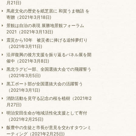
月21日)
馬産文化の歴史を紙芝居に 和賀うま物語 を
寄贈（2021年3月18日)
景観は自治の表現 展勝地景観フォーラム
2021（2021年3月13日)
震災から10年 被災者に捧げる追悼夢灯り
（2021年3月11日)
沿岸復興の後方支援を振り返るパネル展を開
催中（2021年3月8日)
黒北ラグビー部、全国選抜大会での飛躍誓う
（2021年3月5日)
黒工ボート部が全国選抜大会の活躍誓う
（2021年3月1日)
消防活動を見守る記念の桜を植樹（2021年2
月27日)
明治安田生命が地域活性化支援として寄付
（2021年2月25日)
飯豊中の生徒と市長が意見を交わすタウンミ
ーティング（2021年2月25日)