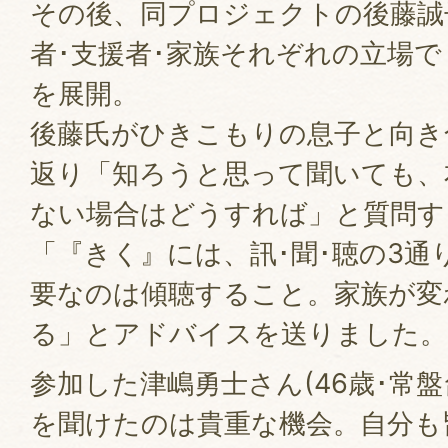
その後、同プロジェクトの後藤誠
者･支援者･家族それぞれの立場
を展開。
後藤氏がひきこもりの息子と向き
返り「知ろうと思って聞いても、
ない場合はどうすれば」と質問す
「『きく』には、訊･聞･聴の3通
要なのは傾聴すること。家族が変
る」とアドバイスを送りました。
参加した津嶋勇士さん(46歳･常
を聞けたのは貴重な機会。自分も