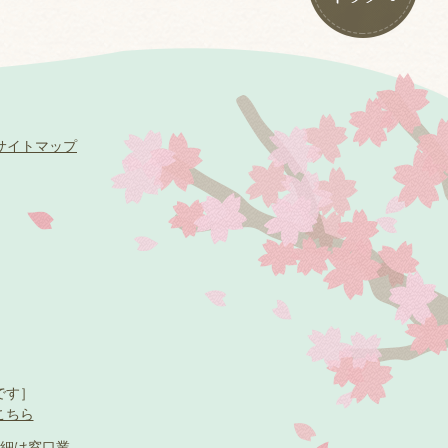
サイトマップ
です］
こちら
細は
窓口業