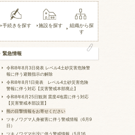
手続きを探す
施設を探す
組織から探
す
緊急情報
令和8年8月3日発表 レベル4土砂災害危険警
報に伴う避難指示の解除
令和8年8月1日発表 レベル4土砂災害危険
警報に伴う対応【災害警戒本部廃止】
令和8年6月25日観測 震度4地震に伴う対応
【災害警戒本部設置】
熊の目撃情報をお寄せください
ツキノワグマ人身被害に伴う警戒情報（6月9
日）
ツキノワグマ出没に伴う警戒情報（5月16