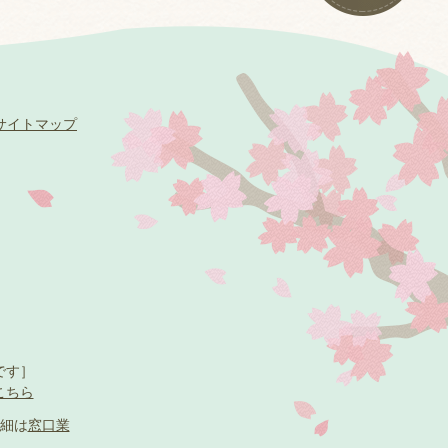
サイトマップ
です］
こちら
細は
窓口業