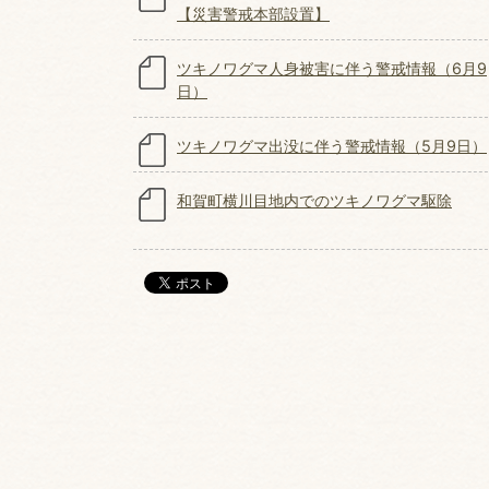
【災害警戒本部設置】
ツキノワグマ人身被害に伴う警戒情報（6月9
日）
ツキノワグマ出没に伴う警戒情報（5月9日）
和賀町横川目地内でのツキノワグマ駆除