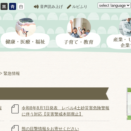
音声読み上げ
ルビふり
緊急情報
報
令和8年8月1日発表 レベル4土砂災害危険警報
に伴う対応【災害警戒本部廃止】
熊の目撃情報をお寄せください