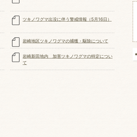
ツキノワグマ出没に伴う警戒情報（5月16日）
岩崎地区ツキノワグマの捕獲・駆除について
岩崎新田地内 加害ツキノワグマの特定につい
て