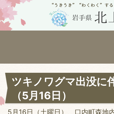
ツキノワグマ出没に
（5月16日）
5月16日（土曜日）、口内町森地