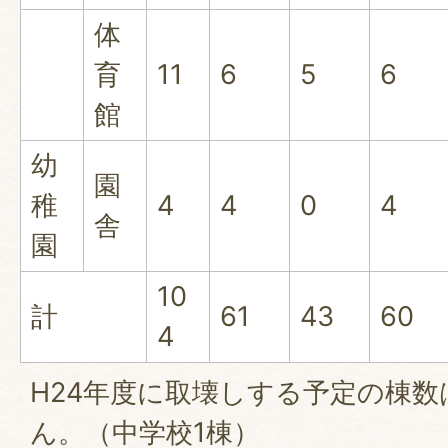
体
育
11
6
5
6
館
幼
園
稚
4
4
0
4
舎
園
10
計
61
43
60
4
H24年度に取壊しする予定の棟
ん。（中学校1棟）