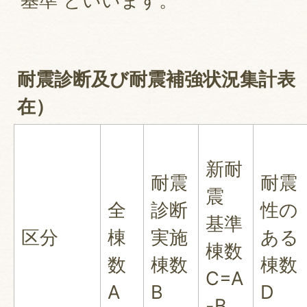
基準 といいます。
耐震診断及び耐震補強状況集計表（
在）
新耐
耐震
耐震
震
全
診断
性の
基準
区分
棟
実施
ある
棟数
数
棟数
棟数
C=A
A
B
D
-B