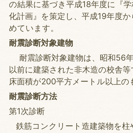
の結果に基づき平成18年度に『
化計画』を策定し、平成19年度
めています。
耐震診断対象建物
耐震診断対象建物は、昭和56年
以前に建築された非木造の校舎等
床面積が200平方メートル以上の
耐震診断方法
第1次診断
鉄筋コンクリート造建築物を柱