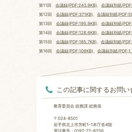
第11回
会議録(PDF:243.9KB)
、
会議録別紙(PDF:7
第12回
会議録(PDF:371KB)
、
会議録別紙(PDF:59
第13回
会議録(PDF:195.9KB)
、
会議録別紙(PDF:7
第14回
会議録(PDF:128.6KB)
、
会議録別紙(PDF:4
第15回
会議録(PDF:185.7KB)
、
会議録別紙(PDF:1
第16回
会議録(PDF:106KB)
、
会議録別紙(PDF:1.
この記事に関するお問い
教育委員会 総務課 総務係
〒024-8501
岩手県北上市芳町1-1本庁舎4階
電話番号：0197-72-8256