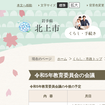
本文へ移動
文字サイズ
背景色変更
現在のページ
ホーム
くらし・市政トップ
令和5年教育委員会の会議
令和5年教育委員会議の今後の予定
内 容
月日