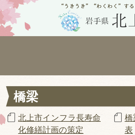
橋梁
北上市インフラ長寿命
橋
化修繕計画の策定
表