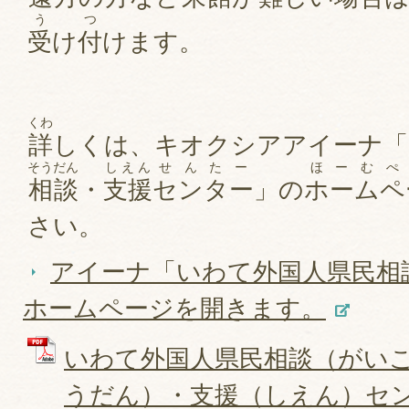
う
つ
受
け
付
けます。
くわ
詳
しくは、キオクシアアイーナ「
そうだん
しえん
せんたー
ほーむぺ
相談
・
支援
センター
」の
ホームペ
さい。
アイーナ「いわて外国人県民相
ホームページを開きます。
いわて外国人県民相談（がい
うだん）・支援（しえん）センタ