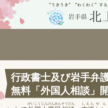
行政書士及び岩手弁
無料「外国人相談」
がいこくじん
けんみん
そうだん
しえん
せん