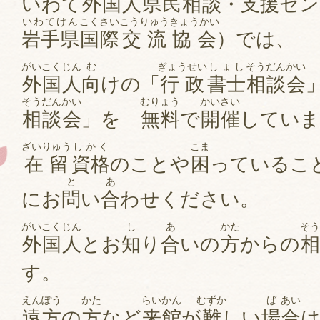
いわて
外国人
県民
相談
・
支援
セン
いわてけん
こくさい
こうりゅう
きょうかい
岩手県
国際
交流
協会
）では、
がい
こく
じん
む
ぎょうせい
しょし
そうだんかい
外
国
人
向
けの「
行政
書士
相談会
そうだんかい
むりょう
かいさい
相談会
」を
無料
で
開催
していま
ざいりゅう
しかく
こま
在留
資格
のことや
困
っているこ
と
あ
にお
問
い
合
わ
せ
ください。
がい
こく
じん
し
あ
かた
そう
外
国
人
とお
知
り
合
いの
方
からの
相
す。
えんぽう
かた
らいかん
むずか
ば
あい
遠方
の
方
など
来館
が
難
しい
場
合