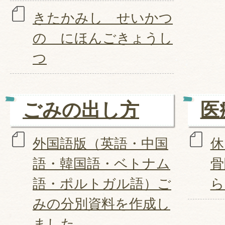
きたかみし せいかつ
の にほんごきょうし
つ
ごみの出し方
医
外国語版（英語・中国
休
語・韓国語・ベトナム
骨
語・ポルトガル語）ご
ら
みの分別資料を作成し
ました。