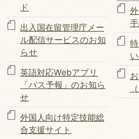
ド
外
手
出入国在留管理庁メー
ル配信サービスのお知
特
らせ
い
英語対応Webアプリ
お
「バス予報」のお知ら
（
せ
外国人向け特定技能総
合支援サイト