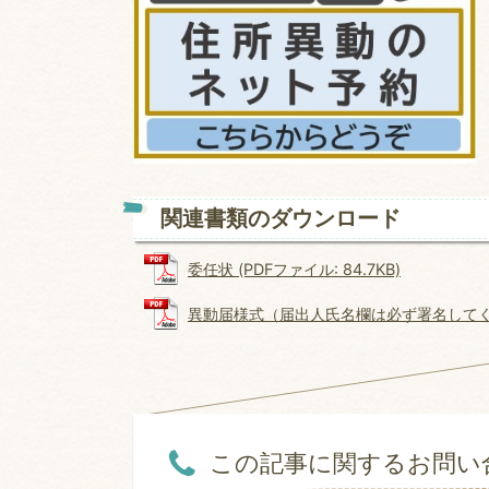
関連書類のダウンロード
委任状 (PDFファイル: 84.7KB)
異動届様式（届出人氏名欄は必ず署名してください
この記事に関するお問い