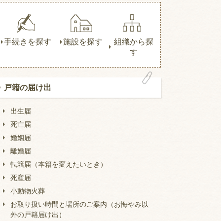
手続きを探す
施設を探す
組織から探
す
戸籍の届け出
出生届
死亡届
婚姻届
離婚届
転籍届（本籍を変えたいとき）
死産届
小動物火葬
お取り扱い時間と場所のご案内（お悔やみ以
外の戸籍届け出）