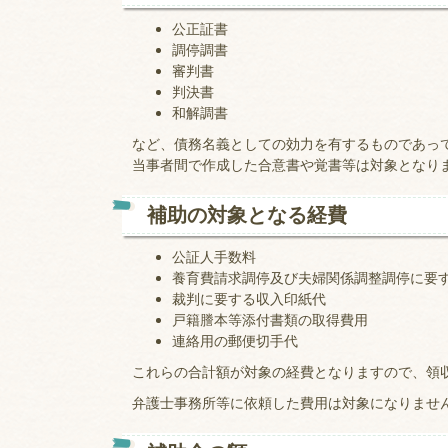
公正証書
調停調書
審判書
判決書
和解調書
など、債務名義としての効力を有するものであっ
当事者間で作成した合意書や覚書等は対象となり
補助の対象となる経費
公証人手数料
養育費請求調停及び夫婦関係調整調停に要
裁判に要する収入印紙代
戸籍謄本等添付書類の取得費用
連絡用の郵便切手代
これらの合計額が対象の経費となりますので、領
弁護士事務所等に依頼した費用は対象になりませ