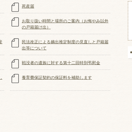
死産届
お取り扱い時間と場所のご案内（お悔やみ以外
の戸籍届け出）
産
民法改正による嫡出推定制度の見直しと戸籍届
出等について
戦没者の遺族に対する第十二回特別弔慰金
し
養育費保証契約の保証料を補助します