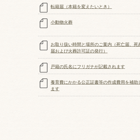
転籍届（本籍を変えたいとき）
小動物火葬
お取り扱い時間と場所のご案内（死亡届、死
届および火葬許可証の発行）
戸籍の氏名にフリガナが記載されます
養育費にかかる公正証書等の作成費用を補助
ます