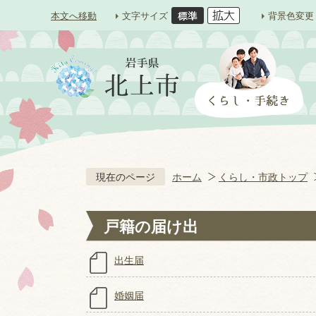
本文へ移動
文字サイズ
背景色変更
現在のページ
ホーム
くらし・市政トップ
戸籍の届け出
出生届
婚姻届