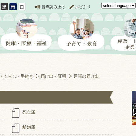
音声読み上げ
ルビふり
くらし・手続き
届け出・証明
戸籍の届け出
死亡届
離婚届