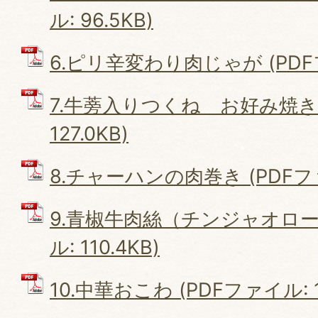
ル: 96.5KB)
6.ピリ辛変わり肉じゃが (PDFファ
7.牛蒡入りつくね お好み焼き風
127.0KB)
8.チャーハンの肉巻き (PDFファイ
9.青椒牛肉絲（チンジャオロース
ル: 110.4KB)
10.中華おこわ (PDFファイル: 10