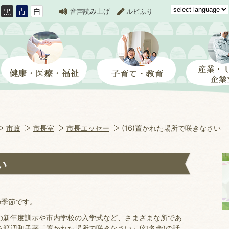
音声読み上げ
ルビふり
市政
市長室
市長エッセー
(16)置かれた場所で咲きなさい
い
の季節です。
の新年度訓示や市内学校の入学式など、さまざまな所であ
渡辺和子著「置かれた場所で咲きなさい」(幻冬舎)の話