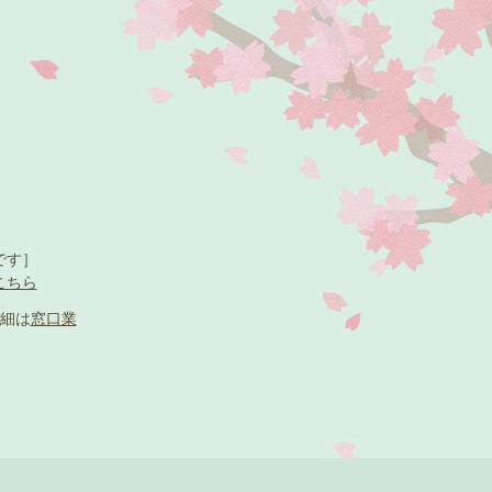
です］
こちら
細は
窓口業