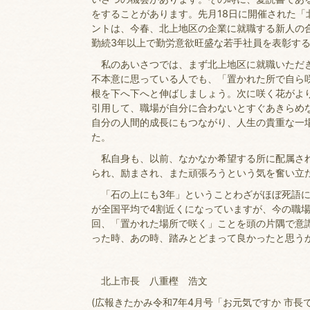
をすることがあります。先月18日に開催された
ントは、今春、北上地区の企業に就職する新人の
勤続3年以上で勤労意欲旺盛な若手社員を表彰す
私のあいさつでは、まず北上地区に就職いただき
不本意に思っている人でも、「置かれた所で自ら
根を下へ下へと伸ばしましょう。次に咲く花がよ
引用して、職場が自分に合わないとすぐあきらめ
自分の人間的成長にもつながり、人生の貴重な一
た。
私自身も、以前、なかなか希望する所に配属され
られ、励まされ、また頑張ろうという気を奮い立
「石の上にも3年」ということわざがほぼ死語に
が全国平均で4割近くになっていますが、今の職
回、「置かれた場所で咲く」ことを頭の片隅で意
った時、あの時、踏みとどまって良かったと思う
北上市長 八重樫 浩文
(広報きたかみ令和7年4月号「お元気ですか 市長