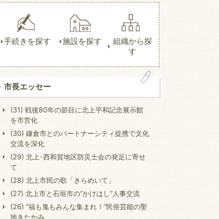
手続きを探す
施設を探す
組織から探
す
市長エッセー
(31) 戦後80年の節目に北上平和記念展示館
を市営化
(30) 鎌倉市とのパートナーシティ提携で文化
交流を深化
(29) 北上･西和賀地区防災士会の発足に寄せ
て
(28) 北上市民の歌「きらめいて」
(27) 北上市と石垣市の“かけはし”人事交流
(26) “福も鬼もみんな集まれ！”民俗芸能の聖
地きたかみ