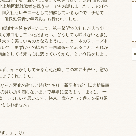
「北上地区新就職者を祝う会」でもお話しました。このイベ
合同入社セレモニーとして開催しているもので、併せて、
る「優良勤労青少年表彰」も行われました。
感謝する旨を述べた上で、第一希望で入社した人も少し
咲く努力をしていただきたい。どうしても咲けないときは
り大きく美しいものとなるように。」と、本のフレーズも
ないで、まずは今の場所で一回頑張ってみること、それが
場面として将来も心に残っていくから、という話をしまし
ず、がっかりして春を迎えた時、この本に出合い、慰め
たせてくれました。
なった変化の激しい時代であり、新卒者の3年以内離職率
場の良い所を知らないままで早期に去るより、まずは、一
識してほしいと思います。将来、歳をとって過去を振り返
かもしれません。
です。」より)