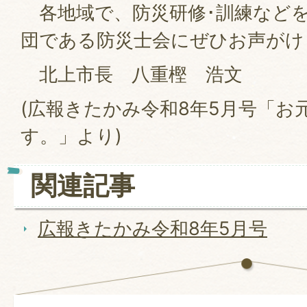
各地域で、防災研修･訓練など
団である防災士会にぜひお声がけ
北上市長 八重樫 浩文
(広報きたかみ令和8年5月号「お
す。」より)
関連記事
広報きたかみ令和8年5月号