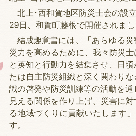
北上･西和賀地区防災士会の設立
29日、和賀町藤根で開催されま
結成趣意書には、「あらゆる災
災力を高めるために、我々防災士
と英知と行動力を結集させ、日頃
たは自主防災組織と深く関わりな
識の啓発や防災訓練等の活動を通
見える関係を作り上げ、災害に対
る地域づくりに貢献いたします」
す。