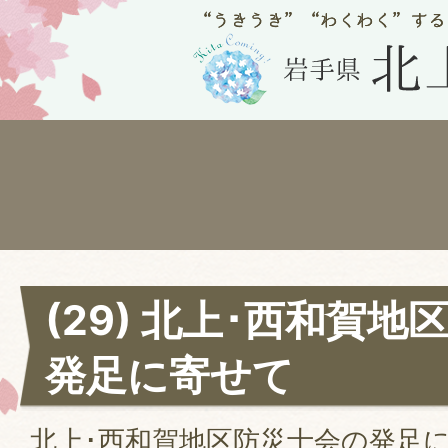
(29) 北上･西和賀
発足に寄せて
北上･西和賀地区防災士会の発足