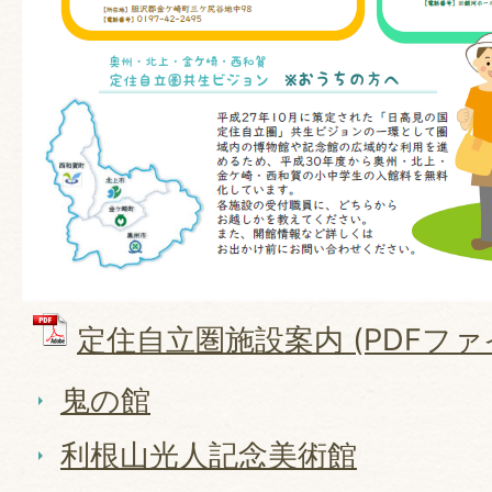
定住自立圏施設案内 (PDFファイル
鬼の館
利根山光人記念美術館