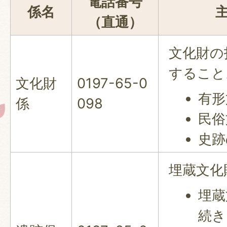
電話番号
係名
（直通）
文化財の
すること
文化財
0197-65-0
有形
係
098
民俗
史跡
埋蔵文化
埋蔵
続き