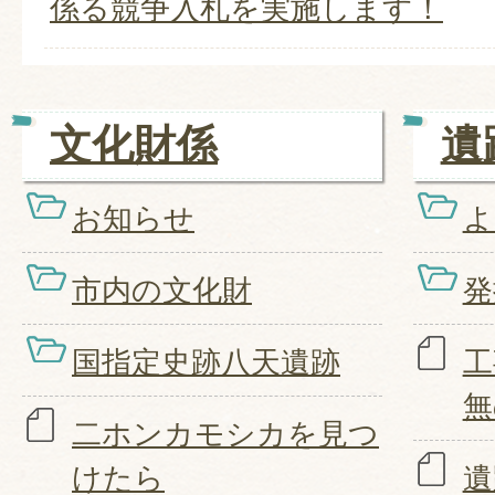
係る競争入札を実施します！
文化財係
遺
お知らせ
よ
市内の文化財
発
国指定史跡八天遺跡
工
無
二ホンカモシカを見つ
けたら
遺