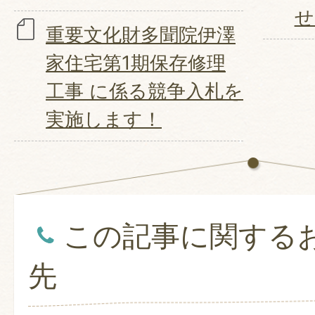
せ
重要文化財多聞院伊澤
家住宅第1期保存修理
工事 に係る競争入札を
実施します！
この記事に関する
先