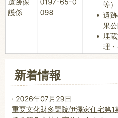
遺跡保
0197-65-0
等）
護係
098
遺跡
果公
埋蔵
理・
新着情報
2026年07月29日
重要文化財多聞院伊澤家住宅第1