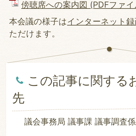
傍聴席への案内図 (PDFファイル:
本会議の様子は
インターネット録
ただけます。
この記事に関する
先
議会事務局 議事課 議事調査係