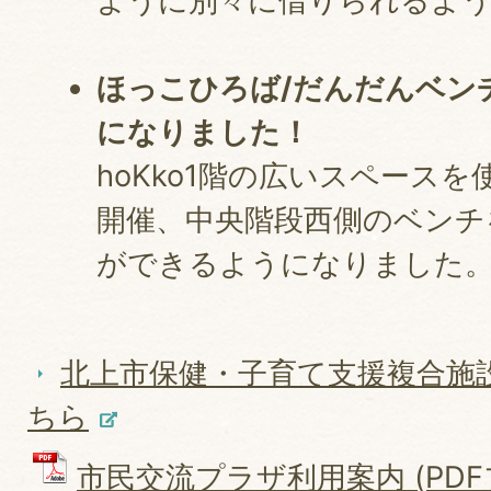
ように別々に借りられるよ
ほっこひろば/だんだんベン
になりました！
hoKko1階の広いスペース
開催、中央階段西側のベンチ
ができるようになりました
北上市保健・子育て支援複合施設
ちら
市民交流プラザ利用案内 (PDFファ