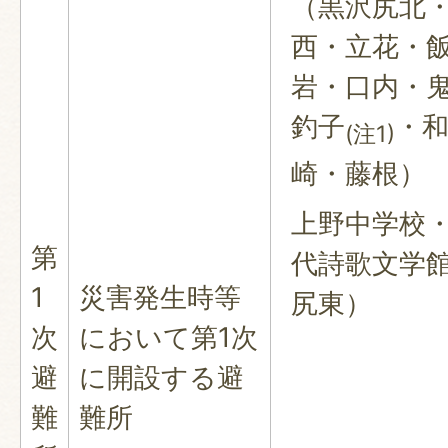
（黒沢尻北
西・立花・
岩・口内・
釣子
・
(注1)
崎・藤根）
上野中学校
第
代詩歌文学
1
災害発生時等
尻
次
において第1次
避
に開設する避
難
難所