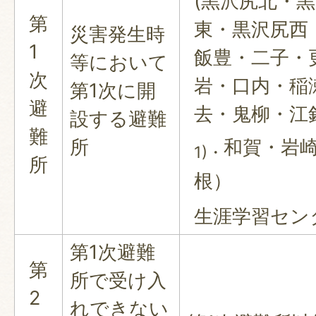
(黒沢尻北・
第
東・黒沢尻西
災害発生時
1
飯豊・二子・
等において
次
岩・口内・稲
第1次に開
避
去・鬼柳・江
設する避難
難
所
和賀・岩
1)・
所
根）
生涯学習セン
第1次避難
第
所で受け入
2
れできない