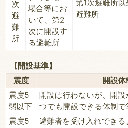
第1次避難所以
次
場合等にお
避難所
避
いて、第2
難
次に開設す
所
る避難所
【開設基準】
震度
開設体
震度5
開設は行わないが、開設
弱以下
つでも開設できる体制で
震度5
避難者を受け入れできる