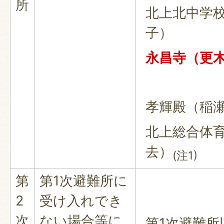
所
北上北中学
子）
永昌寺（更
孝輝殿（稲
北上総合体
去）
(注1)
第
第1次避難所に
2
受け入れでき
次
ない場合等に
第1次避難所