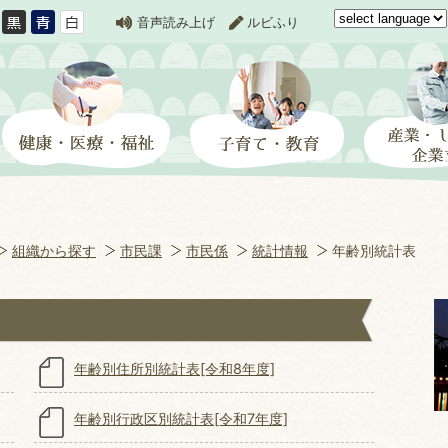
音声読み上げ
ルビふり
組織から探す
市民課
市民係
統計情報
年齢別統計表
年齢別住所別統計表[令和8年度]
年齢別行政区別統計表[令和7年度]