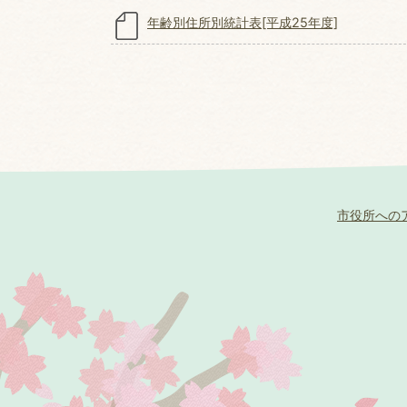
年齢別住所別統計表[平成25年度]
市役所への