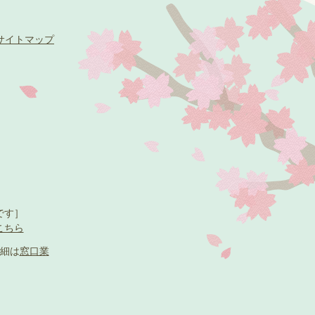
サイトマップ
です］
こちら
細は
窓口業