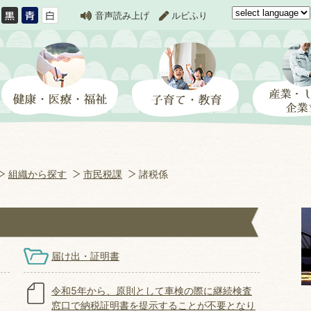
音声読み上げ
ルビふり
組織から探す
市民税課
諸税係
届け出・証明書
令和5年から、原則として車検の際に継続検査
窓口で納税証明書を提示することが不要となり