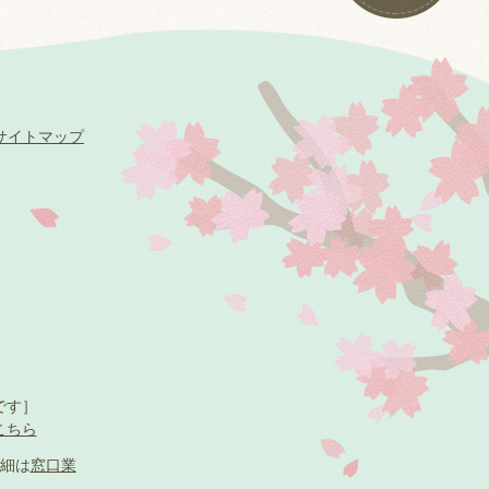
サイトマップ
です］
こちら
細は
窓口業