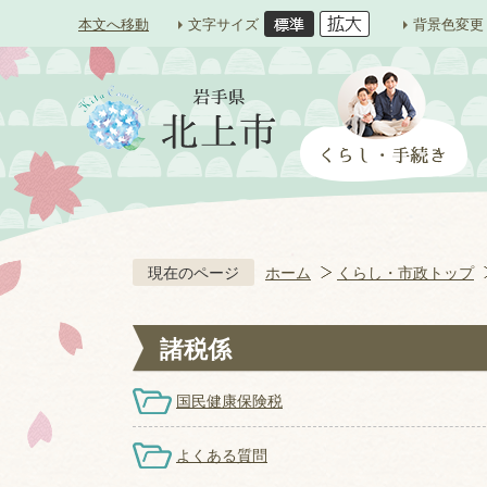
本文へ移動
文字サイズ
背景色変更
現在のページ
ホーム
くらし・市政トップ
諸税係
国民健康保険税
よくある質問