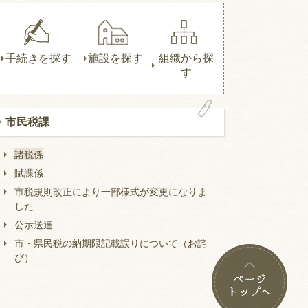
手続きを探す
施設を探す
組織から探
す
市民税課
諸税係
賦課係
市税規則改正により一部様式が変更になりま
した
公示送達
市・県民税の納期限記載誤りについて（お詫
び）