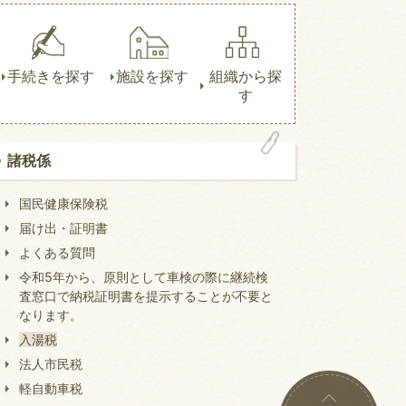
手続きを探す
施設を探す
組織から探
す
諸税係
国民健康保険税
届け出・証明書
よくある質問
令和5年から、原則として車検の際に継続検
査窓口で納税証明書を提示することが不要と
なります。
入湯税
法人市民税
軽自動車税