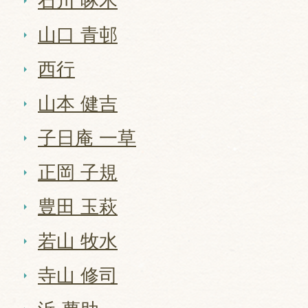
石川 啄木
山口 青邨
西行
山本 健吉
子日庵 一草
正岡 子規
豊田 玉萩
若山 牧水
寺山 修司