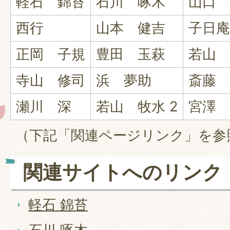
軽石 錦苔
石川 啄木
山口 
西行
山本 健吉
子日庵
正岡 子規
豊田 玉萩
若山 
寺山 修司
浜 夢助
斎藤 
瀬川 深
若山 牧水 2
宮澤 
（下記「関連ページリンク」を参
関連サイトへのリンク
軽石 錦苔