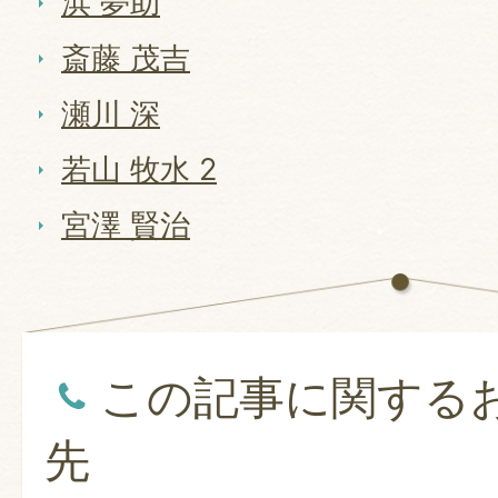
浜 夢助
斎藤 茂吉
瀬川 深
若山 牧水 2
宮澤 賢治
この記事に関する
先