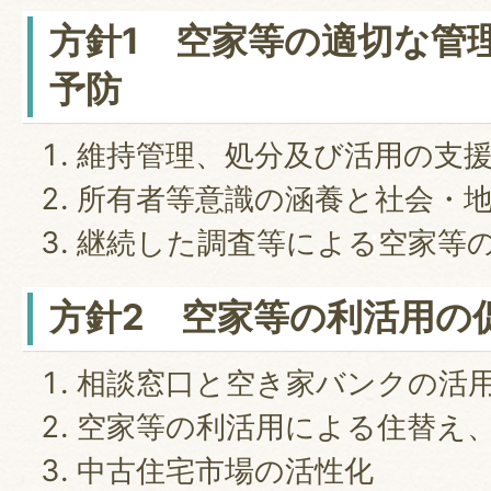
方針1 空家等の適切な管
予防
維持管理、処分及び活用の支
所有者等意識の涵養と社会・
継続した調査等による空家等
方針2 空家等の利活用の
相談窓口と空き家バンクの活
空家等の利活用による住替え、
中古住宅市場の活性化