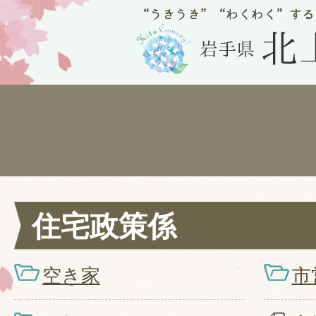
住宅政策係
空き家
市