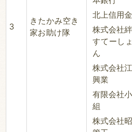
本銀行
北上信用
きたかみ空き
3
株式会社
家お助け隊
すてーし
ん
株式会社
興業
有限会社
組
株式会社