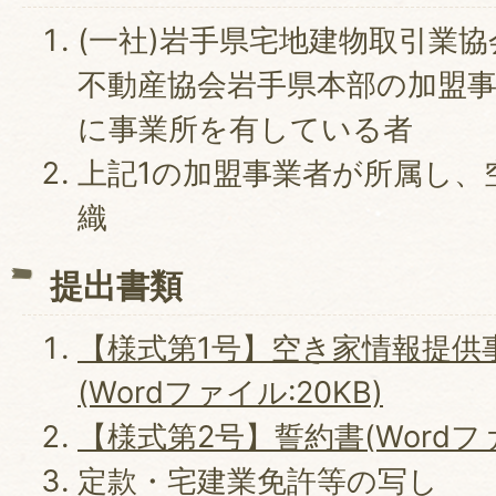
(一社)岩手県宅地建物取引業協
不動産協会岩手県本部の加盟
に事業所を有している者
上記1の加盟事業者が所属し、
織
提出書類
【様式第1号】空き家情報提供
(Wordファイル:20KB)
【様式第2号】誓約書(Wordファイ
定款・宅建業免許等の写し