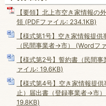
【要領】北上市空き家情報の
領 (PDFファイル: 234.1KB)
【様式第1号】空き家情報提供
（民間事業者→市） (Wordファイル
【様式第2号】誓約書（民間事業
ァイル: 19.6KB)
【様式第4号】空き家情報提供
止）届出書（登録事業者→市） (
19.8KB)