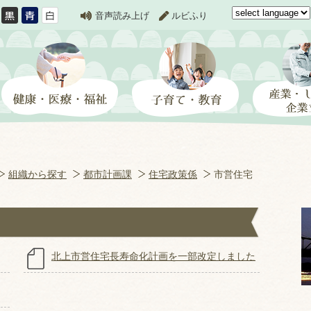
音声読み上げ
ルビふり
組織から探す
都市計画課
住宅政策係
市営住宅
北上市営住宅長寿命化計画を一部改定しました