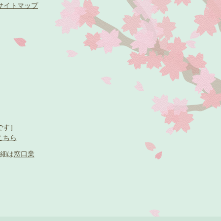
サイトマップ
です］
こちら
細は
窓口業