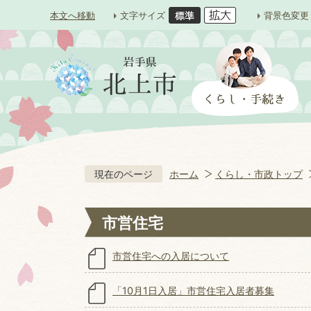
本文へ移動
文字サイズ
背景色変更
現在のページ
ホーム
くらし・市政トップ
市営住宅
市営住宅への入居について
「10月1日入居」市営住宅入居者募集